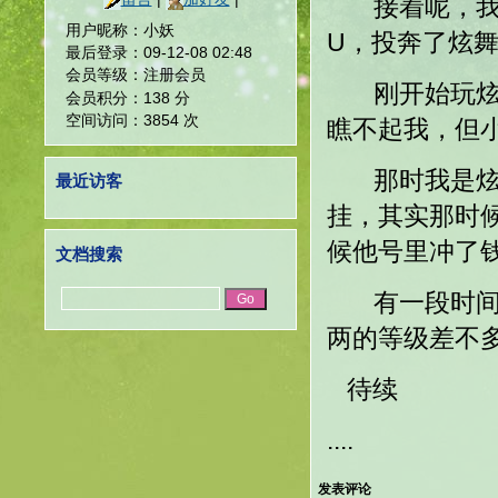
接着呢，我姐
用户昵称：小妖
U，投奔了炫
最后登录：09-12-08 02:48
会员等级：注册会员
刚开始玩炫舞
会员积分：138 分
空间访问：3854 次
瞧不起我，但
那时我是炫舞
最近访客
挂，其实那时
候他号里冲了
文档搜索
有一段时间，
两的等级差不多
待续
....
发表评论